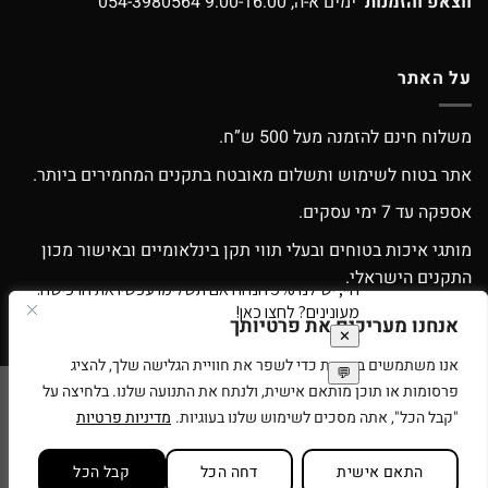
ווצאפ והזמנות
ימים א-ה, 9:00-16:00
054-3980564
על האתר
משלוח חינם להזמנה מעל 500 ש”ח.
אתר בטוח לשימוש ותשלום מאובטח בתקנים המחמירים ביותר.
אספקה עד 7 ימי עסקים.
מותגי איכות בטוחים ובעלי תווי תקן בינלאומיים ובאישור מכון
התקנים הישראלי.
אפשרות החלפה / החזרה עפ”י התקנון.
אנחנו מעריכים את פרטיותך
אנו משתמשים בעוגיות כדי לשפר את חוויית הגלישה שלך, להציג
פרסומות או תוכן מותאם אישית, ולנתח את התנועה שלנו. בלחיצה על
Google
Apple
American
MasterCard
Visa
"קבל הכל", אתה מסכים לשימוש שלנו בעוגיות.
מדיניות פרטיות
Pay
Pay
Express
סניפים
תנאי שימוש
בית עץ לילדים
רוצים להיות זכיינים של ספירלה צעצועים?
התאם אישית
דחה הכל
קבל הכל