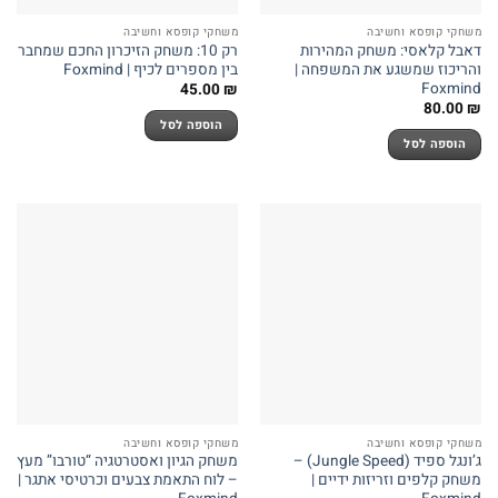
משחקי קופסא וחשיבה
משחקי קופסא וחשיבה
דאבל קלאסי: משחק המהירות
רק 10: משחק הזיכרון החכם שמחבר
והריכוז שמשגע את המשפחה |
בין מספרים לכיף | Foxmind
Foxmind
45.00
₪
80.00
₪
הוספה לסל
הוספה לסל
משחקי קופסא וחשיבה
משחקי קופסא וחשיבה
ג’ונגל ספיד (Jungle Speed) –
משחק הגיון ואסטרטגיה “טורבו” מעץ
משחק קלפים וזריזות ידיים |
– לוח התאמת צבעים וכרטיסי אתגר |