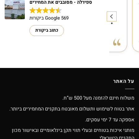
ספירלה - מסובבים את המחירים
569 Google ביקורות
כתוב ביקורת
ה חשוב לי
ספירלה אור עקיבא אתם פשוט מדהים החל
קרא עוד
קרא עוד
י עם מישהו
מהשירות החיוך והאנרגיות הטובות שאתם
דהייייםםםם
מפזרים במקום הקסום הזה
 לי להכל !!
הילד שלי עומר לא מחליף אף חנות
 מאושרת ..
צעצועים בארץ חוץ מספירלה אור עקיבא
םםםם 🤩😍
**** תודה מיוחדת ללירון האלוףף שפינק
תודה ❤❣️
ונתן שירות מעל ומעבר והוציא אותנו עם
על האתר
מתנות וחיוך מאוזן לאוזן אז תודהההה רבה
וחג חנוכה שמח!!!!
משלוח חינם להזמנה מעל 500 ש”ח.
מומלץ בחוםםםם
אתר בטוח לשימוש ותשלום מאובטח בתקנים המחמירים ביותר.
אספקה עד 7 ימי עסקים.
מותגי איכות בטוחים ובעלי תווי תקן בינלאומיים ובאישור מכון
התקנים הישראלי.