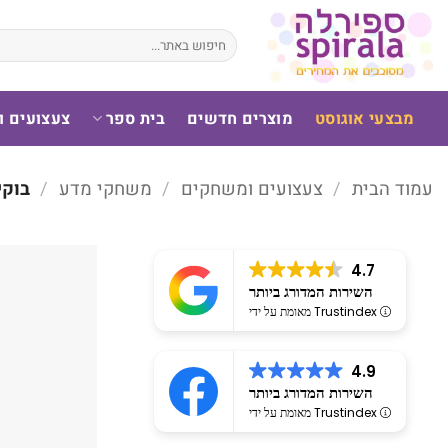
לג
תוכן
חיפוש
עבור:
מבצעי אוגוסט
מוצרים חדשים
בית ספר
צעצועים 
עמוד הבית
/
צעצועים ומשחקים
/
משחקי מדע
/
בוקי צ
4.7
השירות המדורג ביותר
מאומת על ידי Trustindex
4.9
השירות המדורג ביותר
מאומת על ידי Trustindex