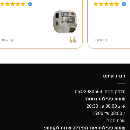
 מטבח עץ לילדים, השירות היה
הזמנתי לאילת מטבח מעץ והי
קרא עוד
תחתחי את המארז וגיליתי שחסר
שיגיע מהר ..יצרתי קשר ודיברת
שרתי אליהם ותוך שניה ענה לי
בשם לירון שנתן לי שירות מ
בטיח לשלוח את החלק, אחרי יום
ודאגו
ר החלק היה אצלי בתוספת מתנה
יגיע מהר והילדה
, קיצר, שירות מושלם, ממליצה.
מוצר מדהי
אגב, המטבח מהמם!
דברו איתנו
טלפון חנות:
054-3980564
שעות פעילות בחנות:
א-ה, 08:00 עד 20:30
ו, 08:00 עד 15:00
שבת סגור
שעות פעילות אתר ספירלה שרות לקוחות: