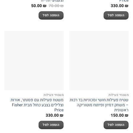
Price
וצעצועי תלייה
המחיר
המחיר
50.00
₪
70.00
₪
330.00
₪
המקורי
הנוכחי
היה:
הוא:
הוספה לסל
הוספה לסל
50.00 ₪.
70.00 ₪.
משטחי פעילות
משטחי פעילות
שטיח פעילות חושי ומכוניות בד רכות
משטח פעילות עם פסנתר, אורות
– משחק דמיון ופיתוח מוטוריקה
וצלילים בצבע כחול מבית Fisher
ראשונית
Price
330.00
₪
150.00
₪
הוספה לסל
הוספה לסל