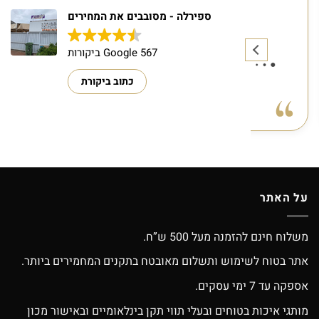
20 דצמבר 2022
ספירלה - מסובבים את המחירים
567 Google ביקורות
כתוב ביקורת
 והיה חשוב לי
ספירלה אור עקיבא אתם פשוט מדהים החל
קרא עוד
קרא עוד
ברתי עם מישהו
מהשירות החיוך והאנרגיות הטובות שאתם
ת מדהייייםםםם
מפזרים במקום הקסום הזה
דאגו לי להכל !!
הילד שלי עומר לא מחליף אף חנות
לדה מאושרת ..
צעצועים בארץ חוץ מספירלה אור עקיבא
דהיםםםם 🤩😍
**** תודה מיוחדת ללירון האלוףף שפינק
תודה ❤❣️
ונתן שירות מעל ומעבר והוציא אותנו עם
על האתר
מתנות וחיוך מאוזן לאוזן אז תודהההה רבה
וחג חנוכה שמח!!!!
משלוח חינם להזמנה מעל 500 ש”ח.
מומלץ בחוםםםם
אתר בטוח לשימוש ותשלום מאובטח בתקנים המחמירים ביותר.
אספקה עד 7 ימי עסקים.
מותגי איכות בטוחים ובעלי תווי תקן בינלאומיים ובאישור מכון