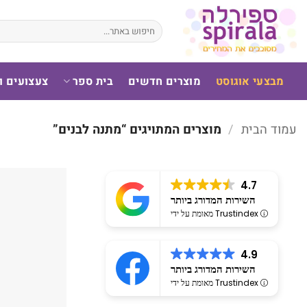
לג
תוכן
חיפוש
עבור:
מבצעי אוגוסט
מוצרים חדשים
בית ספר
צעצועים 
עמוד הבית
/
מוצרים המתויגים “מתנה לבנים”
4.7
השירות המדורג ביותר
מאומת על ידי Trustindex
4.9
השירות המדורג ביותר
מאומת על ידי Trustindex