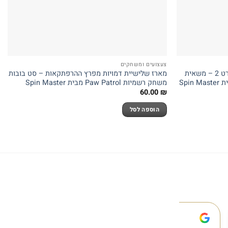
צעצועים ומשחקים
רכב סיור קטן מפרץ ההרפתקאות הסרט 2 – משאית
מארז שלישיית דמויות מפרץ ההרפתקאות – סט בובות
משחק רשמיות Paw Patrol מבית Spin Master
60.00
₪
הוספה לסל
 מלול
YAIR SWISA