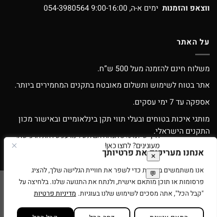
ווצאפ והזמנות
ימים א-ה, 9:00-16:00
054-3980564
על האתר
משלוח חינם להזמנה מעל 500 ש”ח.
אתר בטוח לשימוש ותשלום מאובטח בתקנים המחמירים ביותר.
אספקה עד 7 ימי עסקים.
מותגי איכות בטוחים ובעלי תווי תקן בינלאומיים ובאישור מכון
התקנים הישראלי.
אפשרות החלפה / החזרה עפ”י התקנון.
אנחנו מעריכים את פרטיותך
אנו משתמשים בעוגיות כדי לשפר את חוויית הגלישה שלך, להציג
פרסומות או תוכן מותאם אישית, ולנתח את התנועה שלנו. בלחיצה על
Google
Apple
American
MasterCard
Visa
"קבל הכל", אתה מסכים לשימוש שלנו בעוגיות.
מדיניות פרטיות
Pay
Pay
Express
סניפים
תנאי שימוש
בית עץ לילדים
רוצים להיות זכיינים של ספירלה צעצועים?