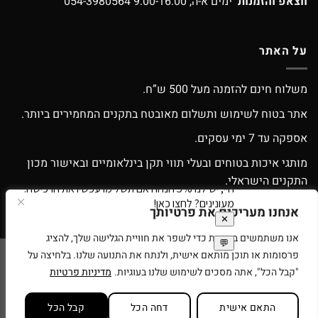
ווצאפ והזמנות
ימים א-ה, 9:00-16:00
054-3980564
על האתר
משלוח חינם להזמנה מעל 500 ש”ח.
אתר בטוח לשימוש ותשלום מאובטח בתקנים המחמירים ביותר.
אספקה עד 7 ימי עסקים.
מותגי איכות בטוחים ובעלי תווי תקן בינלאומיים ובאישור מכון
התקנים הישראלי.
אפשרות החלפה / החזרה עפ”י התקנון.
אנחנו מעריכים את פרטיותך
אנו משתמשים בעוגיות כדי לשפר את חוויית הגלישה שלך, להציג
פרסומות או תוכן מותאם אישית, ולנתח את התנועה שלנו. בלחיצה על
Google
Apple
American
MasterCard
Visa
"קבל הכל", אתה מסכים לשימוש שלנו בעוגיות.
מדיניות פרטיות
Pay
Pay
Express
סניפים
תנאי שימוש
בית עץ לילדים
רוצים להיות זכיינים של ספירלה צעצועים?
התאם אישית
דחה הכל
קבל הכל