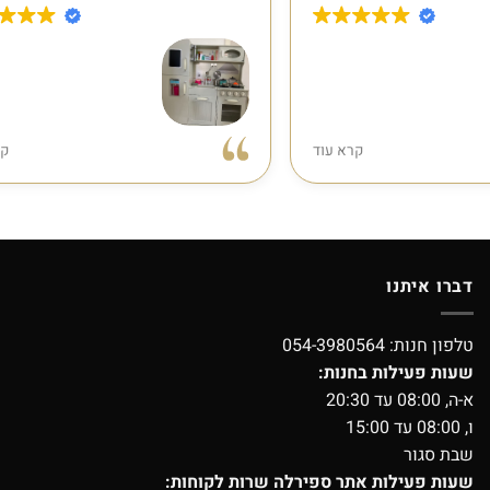
הזמנתי מהם מטבח עץ לילדים, השירות היה
הזמנתי לאילת מ
קרא עוד
מעולה!!! פתחתחי את המארז וגיליתי שחסר
שיגיע מהר ..יצרתי 
חלק, התקשרתי אליהם ותוך שניה ענה לי
בשם לירון שנתן 
לירון והבטיח לשלוח את החלק, אחרי יום
וחצי כבר החלק היה אצלי בתוספת מתנה
יגיע
מהחנות, קיצר, שירות מושלם, ממליצה.
אגב, המטבח מהמם!
דברו איתנו
טלפון חנות:
054-3980564
שעות פעילות בחנות:
א-ה, 08:00 עד 20:30
ו, 08:00 עד 15:00
שבת סגור
שעות פעילות אתר ספירלה שרות לקוחות: