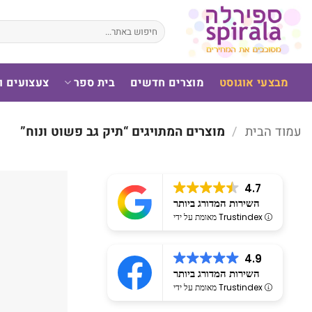
לג
תוכן
חיפוש
עבור:
מבצעי אוגוסט
מוצרים חדשים
בית ספר
צעצועים 
עמוד הבית
/
מוצרים המתויגים “תיק גב פשוט ונוח”
4.7
השירות המדורג ביותר
מאומת על ידי Trustindex
4.9
השירות המדורג ביותר
מאומת על ידי Trustindex