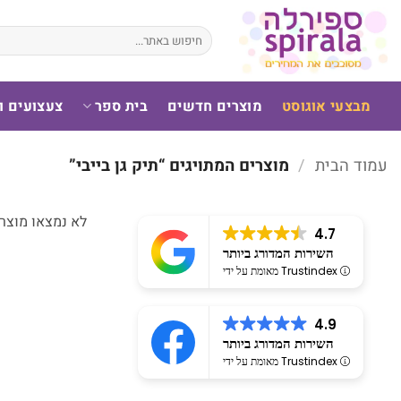
לג
תוכן
חיפוש
עבור:
מבצעי אוגוסט
מוצרים חדשים
בית ספר
צעצועים 
עמוד הבית
/
מוצרים המתויגים “תיק גן בייבי”
לא נמצאו מוצר
4.7
השירות המדורג ביותר
מאומת על ידי Trustindex
4.9
השירות המדורג ביותר
מאומת על ידי Trustindex