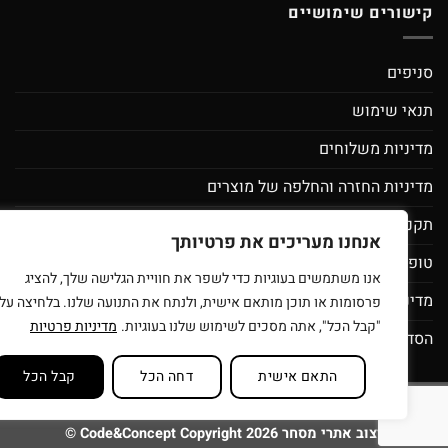
ממליצה לכל
קישורים שימושיים
סניפים
תנאי שימוש
מדיניות משלוחים
מדיניות החזרה והחלפה של מוצרים
תקנון מועדון לקוחות ספירלה- מסובבים את המחירים
אנחנו מעריכים את פרטיותך
טופס בקשת מחיקת פרטי משתמש
אנו משתמשים בעוגיות כדי לשפר את חוויית הגלישה שלך, להציג
מדיניות פרטיות
פרסומות או תוכן מותאם אישית, ולנתח את התנועה שלנו. בלחיצה על
"קבל הכל", אתה מסכים לשימוש שלנו בעוגיות.
מדיניות פרטיות
הסדרי נגישות
התאם אישית
דחה הכל
קבל הכל
סניפים
תנאי שימוש
בית עץ לילדים
רוצים להיות זכיינים של ספירלה צעצ
בניית ועיצוב אתרי מסחר Code&Concept Copyright 2026 ©