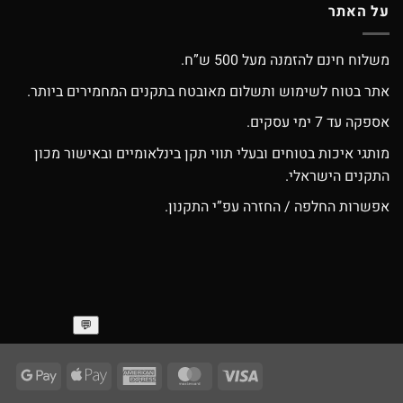
בח מהמם!
תודה ❤❣️
על האתר
משלוח חינם להזמנה מעל 500 ש”ח.
אתר בטוח לשימוש ותשלום מאובטח בתקנים המחמירים ביותר.
אספקה עד 7 ימי עסקים.
מותגי איכות בטוחים ובעלי תווי תקן בינלאומיים ובאישור מכון
התקנים הישראלי.
אפשרות החלפה / החזרה עפ”י התקנון.
ogle
Apple
American
MasterCard
Visa
Pay
Pay
Express