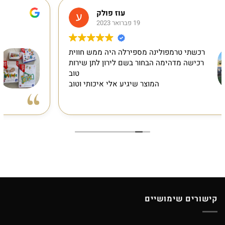
עוז פולק
19 פברואר 2023
פירלה היה ממש חווית
פשוט מעולה. שירות מע
 בשם לירון לתן שירות
אחרי שהזמנתי באתר יצרו 
טוב
חסר מוצר אחד במלאי, 
שיגיע אלי איכותי וטוב
באותו מחיר, מענ
מעולים, מוצרים באיכ
ההזמנה רק אחרי יומיים. ממליצה 
ליל
קישורים שימושיים