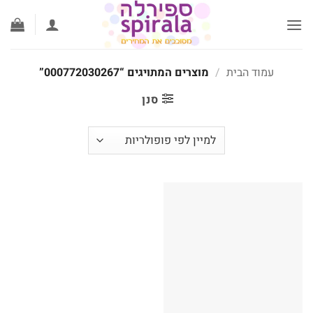
לג
תוכן
עמוד הבית
/
מוצרים המתויגים “000772030267”
סנן