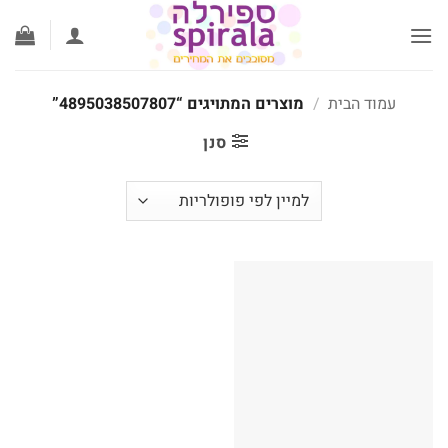
לג
תוכן
עמוד הבית
/
מוצרים המתויגים “4895038507807”
סנן