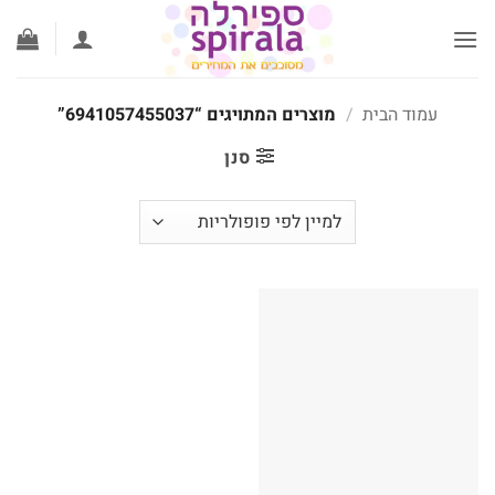
לג
תוכן
עמוד הבית
/
מוצרים המתויגים “6941057455037”
סנן