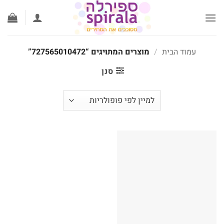
לג
תוכן
עמוד הבית
/
מוצרים המתויגים “727565010472”
סנן