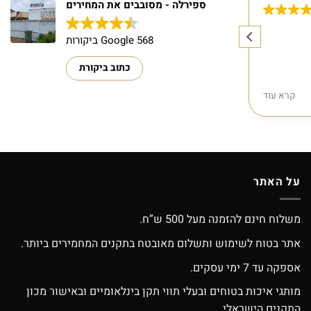
ספירלה - מסובבים את המחירים
568 Google ביקורות
כתוב ביקורת
שירות היה
הזמנתי לאילת מטבח מעץ והיה חשוב לי
קרא עוד
קרא עוד
ליתי שחסר
שיגיע מהר ..יצרתי קשר ודיברתי עם מישהו
יה ענה לי
בשם לירון שנתן לי שירות מדהייייםםםם
, אחרי יום
ודאגו לי להכל !!
וספת מתנה
יגיע מהר והילדה מאושרת ..
, ממליצה.
מוצר מדהיםםםם 🤩😍
בח מהמם!
תודה ❤❣️
על האתר
משלוח חינם להזמנה מעל 500 ש”ח.
אתר בטוח לשימוש ותשלום מאובטח בתקנים המחמירים ביותר.
אספקה עד 7 ימי עסקים.
מותגי איכות בטוחים ובעלי תווי תקן בינלאומיים ובאישור מכון
התקנים הישראלי.