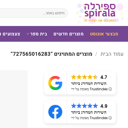
לג
תוכן
חיפוש
עבור:
מבצעי אוגוסט
מוצרים חדשים
בית ספר
צעצועים 
עמוד הבית
/
מוצרים המתויגים “727565016283”
4.7
השירות המדורג ביותר
מאומת על ידי Trustindex
4.9
השירות המדורג ביותר
מאומת על ידי Trustindex