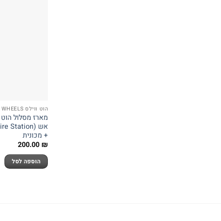
הוט ווילס HOT WHEELS
מארז מסלול הוט ו
+ מכונית
200.00
₪
הוספה לסל