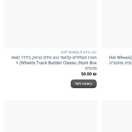
הוט ווילס HOT WHEELS
מסלול הוט ווילס סיטי חנות ממתקים (Hot Wheels
מארז פעלולים קלאסי הוט ווילס טראק בילדר (Hot
City Downt) + מכונית סופגנייה
Wheels Track Builder Classic Stunt Box) +
מכונית
50.00
₪
הוספה לסל