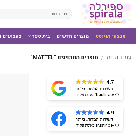
לג
תוכן
חיפוש
עבור:
מבצעי אוגוסט
מוצרים חדשים
בית ספר
צעצועים 
עמוד הבית
/
מוצרים המתויגים “MATTEL”
4.7
השירות המדורג ביותר
מאומת על ידי Trustindex
4.9
השירות המדורג ביותר
מאומת על ידי Trustindex