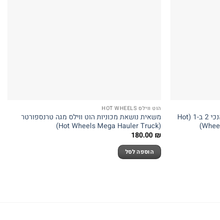
הוט ווילס HOT WHEELS
מגדל מסלולים הוט ווילס סיטי מרוץ אנכי 2 ב-1 (Hot
משאית נושאת מכוניות הוט ווילס מגה טרנספורטר
(Hot Wheels Mega Hauler Truck)
Wheel
180.00
₪
הוספה לסל