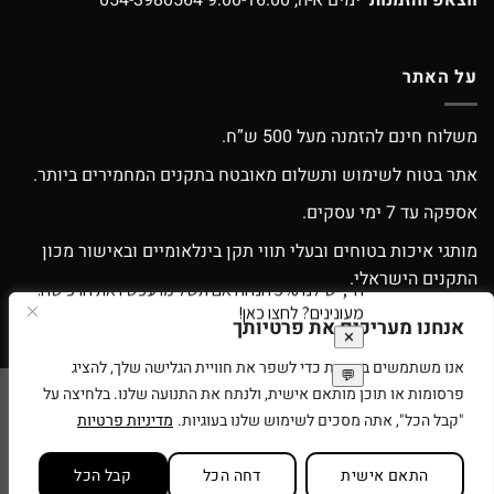
על האתר
משלוח חינם להזמנה מעל 500 ש”ח.
אתר בטוח לשימוש ותשלום מאובטח בתקנים המחמירים ביותר.
אספקה עד 7 ימי עסקים.
מותגי איכות בטוחים ובעלי תווי תקן בינלאומיים ובאישור מכון
התקנים הישראלי.
אפשרות החלפה / החזרה עפ”י התקנון.
אנחנו מעריכים את פרטיותך
אנו משתמשים בעוגיות כדי לשפר את חוויית הגלישה שלך, להציג
פרסומות או תוכן מותאם אישית, ולנתח את התנועה שלנו. בלחיצה על
Google
Apple
American
MasterCard
Visa
"קבל הכל", אתה מסכים לשימוש שלנו בעוגיות.
מדיניות פרטיות
Pay
Pay
Express
סניפים
תנאי שימוש
בית עץ לילדים
רוצים להיות זכיינים של ספירלה צעצועים?
התאם אישית
דחה הכל
קבל הכל