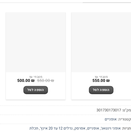
מטבחי עץ
מטבחי עץ
המחיר
המחיר
500.00
₪
550.00
₪
550.00
₪
המקורי
הנוכחי
היה:
הוא:
הוספה לסל
הוספה לסל
500.00 ₪.
550.00 ₪.
"ט:
301730173017
גוריה:
אופניים
יות:
אופני וינטאג׳
,
אופניים
,
אפרסק
,
גדלים 12 עד 20 אינץ׳
,
תכלת