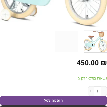
450.00
ארו במלאי רק 5
ת של אופני וינטאג׳ גדלים 12 עד 20 אינץ׳
הוספה לסל