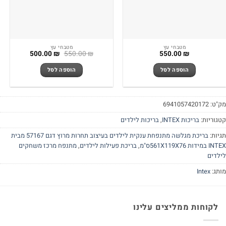
מטבחי עץ
מטבחי עץ
המחיר
המחיר
500.00
₪
550.00
₪
550.00
₪
המקורי
הנוכחי
היה:
הוא:
הוספה לסל
הוספה לסל
500.00 ₪.
550.00 ₪.
"ט:
6941057420172
גוריות:
בריכות INTEX
,
בריכות לילדים
יות:
בריכת מגלשה מתנפחת ענקית לילדים בעיצוב תחרות מרוץ דגם 57167 מבית
ידות 561X119X76ס"מ
,
בריכת פעילות לילדים
,
מתנפח מרכז משחקים
לדים
תג:
Intex
לקוחות ממליצים עלינו