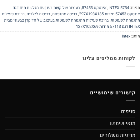
יות:
INTEX 5734
,
אינטקס 57453
,
בעיצוב של קשת בענן עם מגלשת מים דגם
57453 מידות 297X193X135
,
בריכה מתנפחת
,
בריכות לילדים
,
בריכת פעילות
נפחת לפעוטות
,
בריכת פעילות מתנפחת לפעוטות בעיצוב של חד קרן צבעוני מבית
57113 מידות 127X102X69
תג:
Intex
לקוחות ממליצים עלינו
קישורים שימושיים
סניפים
תנאי שימוש
מדיניות משלוחים