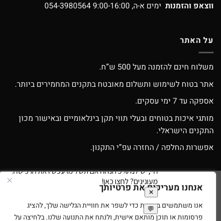
ווצאפ והזמנות
ימים א-ה, 9:00-16:00
054-3980564
על האתר
משלוח חינם להזמנה מעל 500 ש”ח.
אתר בטוח לשימוש ותשלום מאובטח בתקנים המחמירים ביותר.
אספקה עד 7 ימי עסקים.
מותגי איכות בטוחים ובעלי תווי תקן בינלאומיים ובאישור מכון
התקנים הישראלי.
אפשרות החלפה / החזרה עפ”י התקנון.
אנחנו מעריכים את פרטיותך
Google
Apple
American
MasterCard
Visa
Pay
Pay
Express
אנו משתמשים בעוגיות כדי לשפר את חוויית הגלישה שלך, להציג
סניפים
תנאי שימוש
בית עץ לילדים
רוצים להיות זכיינים של ספירלה צעצועים?
פרסומות או תוכן מותאם אישית, ולנתח את התנועה שלנו. בלחיצה על