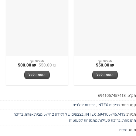
מטבחי עץ
מטבחי עץ
המחיר
המחיר
500.00
₪
550.00
₪
550.00
₪
המקורי
הנוכחי
היה:
הוא:
הוספה לסל
הוספה לסל
500.00 ₪.
550.00 ₪.
"ט:
6941057457413
גוריות:
בריכות INTEX
,
בריכות לילדים
יות:
6941057457413
,
INTEX
,
בצבעים של גלידה 57412 מבית Intex
,
בריכה
נפחת
,
בריכת פעילות מתנפחת לפעוטות
תג:
Intex