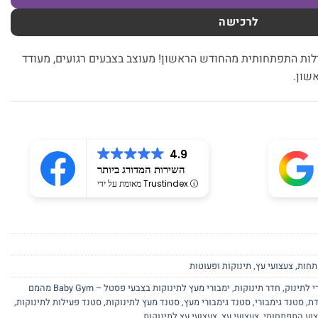
לרכישה
 – פעילות התפתחותית מהחודש הראשון! מעוצב בצבעים רגועים, מעודד
שון.
4.9
השירות המדורג ביותר
מאומת על ידי Trustindex
תחות
,
צעצועי עץ
,
תינוקות ופעוטות
י לתינוק
,
חדר תינוקות
,
ימבורי מעץ לתינוקות בצבעי פסטל – Baby Gym מהמם
דת
,
סטנד גימבורי
,
סטנד גימבורי מעץ
,
סטנד מעץ לתינוקות
,
סטנד פעילות לתינוקות
,
וע התפתחותי
,
צעצועי עץ
,
צעצועי עץ לתינוקות