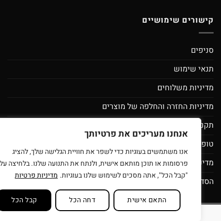
קישורים שימושיים
סניפים
תנאי שימוש
מדיניות משלוחים
מדיניות החזרה והחלפה של מוצרים
תקנון מועדון לקוחות ספירלה- מסובבים את המחירים
אנחנו מעריכים את פרטיותך
טופס בקשת מחיקת פרטי משתמש
אנו משתמשים בעוגיות כדי לשפר את חוויית הגלישה שלך, להציג
מדיניות פרטיות
פרסומות או תוכן מותאם אישית, ולנתח את התנועה שלנו. בלחיצה על
"קבל הכל", אתה מסכים לשימוש שלנו בעוגיות.
מדיניות פרטיות
הסדרי נגישות
התאם אישית
דחה הכל
קבל הכל
סניפים
תנאי שימוש
בית עץ לילדים
רוצים להיות זכיינים של ספירלה צעצ