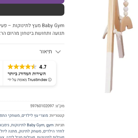
Baby Gym מעץ לתינוקות
תנועה ותחושת ביטחון מהיום הרא
תיאור
4.7
השירות המדורג ביותר
מאומת על ידי Trustindex
מק"ט:
59760102097
קטגוריות:
מוצרי עץ לילדים
,
משחקי התפ
תגיות:
gym לתינוקות
,
Baby Gym
,
גימבור
לחדר הילדים
,
משחק לתינוק
,
מתנה ליול
פעילות לתינוקות
,
פעילות מגיל לידה
,
צעצ