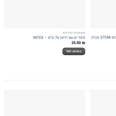
משחקים לבריכות
פלמינגו מתנפח מעוצב לים ולבריכה דגם 57558 מבית
גלגל ים עם ידיות 76 ס”מ – INTEX
25.00
₪
הוספה לסל