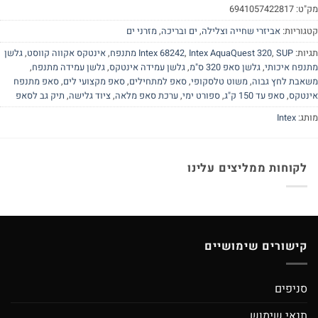
"ט:
6941057422817
גוריות:
אביזרי שחייה וצלילה
,
ים ובריכה
,
מזרני ים
יות:
SUP מתנפח
,
Intex AquaQuest 320
,
Intex 68242
,
אינטקס אקווה קווסט
,
גלשן
נפח איכותי
,
גלשן סאפ 320 ס"מ
,
גלשן עמידה אינטקס
,
גלשן עמידה מתנפח
,
אבת לחץ גבוה
,
משוט טלסקופי
,
סאפ למתחילים
,
סאפ מקצועי לים
,
סאפ מתנפח
נטקס
,
סאפ עד 150 ק"ג
,
ספורט ימי
,
ערכת סאפ מלאה
,
ציוד גלישה
,
תיק גב לסאפ
תג:
Intex
לקוחות ממליצים עלינו
קישורים שימושיים
סניפים
תנאי שימוש