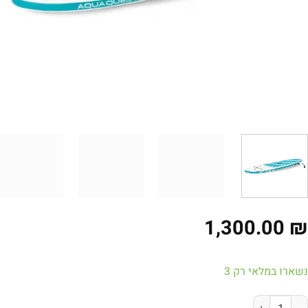
1,300.00
ארו במלאי רק 3
של גלשן סאפ מתנפח Intex AquaQuest 320 – דגם פרימיום 68242 כולל ערכה מלאה