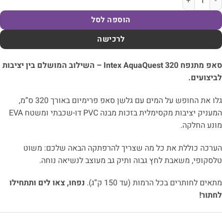
הוספה לסל
לרכישה
סאפ מתנפח Intex AquaQuest 320 – השילוב המושלם בין יציבות
יצועים.
גלו את החופש על המים עם גלשן סאפ פרימיום באורך 320 ס”מ,
המעניק יציבות מקסימלית בזכות מבנה PVC דו-שכבתי ומשטח EVA
נע החלקה.
רכה כוללת את כל מה שצריך להרפתקה הבאה שלכם: משוט
סקופי, משאבת לחץ גבוה ותיק גב מעוצב לנשיאה נוחה.
אים לחותרים בכל הרמות (עד 150 ק”ג).
נפחו, צאו לים ותתחילו
תור!