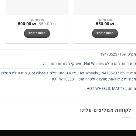
מטבחי עץ
מטבחי עץ
המחיר
המחיר
500.00
₪
550.00
₪
550.00
₪
המקורי
הנוכחי
היה:
הוא:
הוספה לסל
הוספה לסל
500.00 ₪.
550.00 ₪.
"ט:
194735237159
גוריות:
הוט ווילס Hot Wheels
,
משחקי מכוניות ותחבורה
יות:
194735237159
,
Hot Wheels
,
גיל 4+
,
הוט ווילס Hot Wheels
,
הוט ווילס מסלול
ולאות טורבו אולטרה הוט – HOT WHEELS
תג:
MATTEL
,
HOT WHEELS
לקוחות ממליצים עלינו