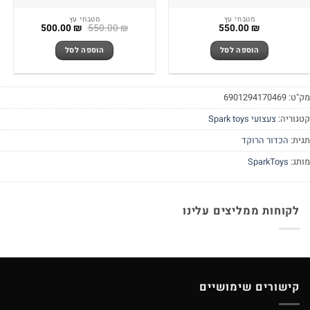
מטבחי עץ
מטבחי עץ
המחיר
המחיר
500.00
₪
550.00
₪
550.00
₪
המקורי
הנוכחי
היה:
הוא:
הוספה לסל
הוספה לסל
500.00 ₪.
550.00 ₪.
מק"ט:
6901294170469
קטגוריה:
צעצועי Spark toys
תגית:
הכדור הרוקד
מותג:
SparkToys
לקוחות ממליצים עלינו
קישורים שימושיים