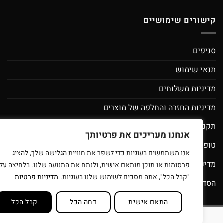
קישורים שימושיים
סניפים
תנאי שימוש
מדיניות משלוחים
מדיניות החזרה והחלפה של מוצרים
תקנון מועדון לקוחות ספירלה- מסובבים את המחירים
אנחנו מעריכים את פרטיותך
טופס בקשת מחיקת פרטי משתמש
אנו משתמשים בעוגיות כדי לשפר את חוויית הגלישה שלך, להציג
מדיניות פרטיות
פרסומות או תוכן מותאם אישית, ולנתח את התנועה שלנו. בלחיצה על
"קבל הכל", אתה מסכים לשימוש שלנו בעוגיות.
מדיניות פרטיות
הסדרי נגישות
התאם אישית
דחה הכל
קבל הכל
סניפים
תנאי שימוש
בית עץ לילדים
רוצים להיות זכיינים של ספירלה צעצ