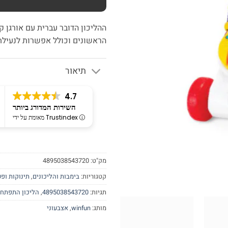
ההליכון הדובר עברית עם אורגן 
הראשונים וכולל אפשרות לנעילת 
תיאור
4.7
השירות המדורג ביותר
מאומת על ידי Trustindex
מק"ט:
4895038543720
קטגוריות:
בימבות והליכונים
,
תינוקות ופ
תגיות:
4895038543720
,
הליכון התפתחותי 
מותג:
winfun
,
אצבעוני