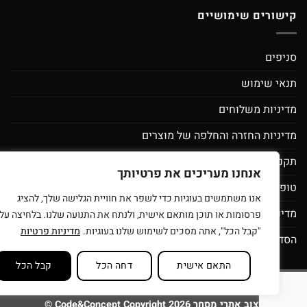
קישורים שימושיים
סניפים
תנאי שימוש
מדיניות משלוחים
מדיניות החזרה והחלפה של מוצרים
תקנון מועדון לקוחות ספירלה- מסובבים את המחירים
אנחנו מעריכים את פרטיותך
טופס בקשת מחיקת פרטי משתמש
אנו משתמשים בעוגיות כדי לשפר את חוויית הגלישה שלך, להציג
מדיניות פרטיות
פרסומות או תוכן מותאם אישית, ולנתח את התנועה שלנו. בלחיצה על
"קבל הכל", אתה מסכים לשימוש שלנו בעוגיות.
מדיניות פרטיות
הסדרי נגישות
התאם אישית
דחה הכל
קבל הכל
סניפים
תנאי שימוש
בית עץ לילדים
רוצים להיות זכיינים של ספירלה צעצ
בניית ועיצוב אתרי מסחר Code&Concept Copyright 2026 ©