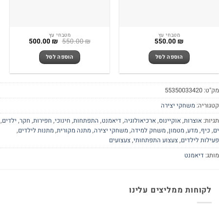
מטבחי עץ
מטבחי עץ
המחיר
המחיר
500.00
₪
550.00
₪
550.00
₪
המקורי
הנוכחי
היה:
הוא:
הוספה לסל
הוספה לסל
500.00 ₪.
550.00 ₪.
מק"ט:
55350033420
קטגוריה:
משחקי יצירה
תגיות:
אוצרות
,
אוקיינוס
,
ארכיאולוגיה
,
דיאמנט
,
התפתחות
,
חינוכי
,
חפירות
,
חקר
,
ילדים
,
ים
,
כיף
,
מדע
,
מטמון
,
משחק למידה
,
משחקי יצירה
,
מתנה מקורית
,
מתנות לילדים
,
פעילות לילדים
,
צעצוע התפתחותי
,
צעצועים
מותג:
דיאמנט
לקוחות ממליצים עלינו