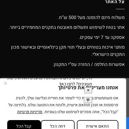
על האתר
משלוח חינם להזמנה מעל 500 ש”ח.
אתר בטוח לשימוש ותשלום מאובטח בתקנים המחמירים ביותר.
אספקה עד 7 ימי עסקים.
מותגי איכות בטוחים ובעלי תווי תקן בינלאומיים ובאישור מכון
התקנים הישראלי.
אפשרות החלפה / החזרה עפ”י התקנון.
אנחנו מעריכים את פרטיותך
Google
Apple
American
MasterCard
Visa
Pay
Pay
Express
אנו משתמשים בעוגיות כדי לשפר את חוויית הגלישה שלך, להציג
סניפים
תנאי שימוש
בית עץ לילדים
רוצים להיות זכיינים של ספירלה צעצועים?
פרסומות או תוכן מותאם אישית, ולנתח את התנועה שלנו. בלחיצה על
בניית ועיצוב אתרי מסחר Code&Concept Copyright 2026 ©
"קבל הכל", אתה מסכים לשימוש שלנו בעוגיות.
מדיניות פרטיות
התאם אישית
דחה הכל
קבל הכל