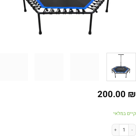
200.00
ים במלאי
ות של טרמפולינת כושר ביתית עם ידית אחיזה | 51 אינץ'