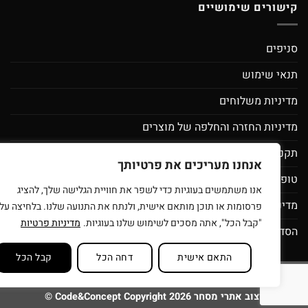
קישורים שימושיים
סניפים
תנאי שימוש
מדיניות משלוחים
מדיניות החזרה והחלפה של מוצרים
תקנון מועדון לקוחות ספירלה- מסובבים את המחירים
אנחנו מעריכים את פרטיותך
טופס בקשת מחיקת פרטי משתמש
אנו משתמשים בעוגיות כדי לשפר את חוויית הגלישה שלך, להציג
מדיניות פרטיות
פרסומות או תוכן מותאם אישית, ולנתח את התנועה שלנו. בלחיצה על
"קבל הכל", אתה מסכים לשימוש שלנו בעוגיות.
מדיניות פרטיות
הסדרי נגישות
התאם אישית
דחה הכל
קבל הכל
סניפים
תנאי שימוש
בית עץ לילדים
רוצים להיות זכיינים של ספירלה צעצ
בניית ועיצוב אתרי מסחר Code&Concept Copyright 2026 ©