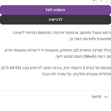
הוספה לסל
לרכישה
סא משרד ומחשב ארגונומי איכותי, המותאם במיוחד לישיבה
ושכת ולמניעת כאבי גב.
לל תמיכה מותנית לגב התחתון, משענות יד דינמיות המשנות זווית,
שת (Mesh) נושם המונע זיעה.
מבוסס על בסיס 5 זרועות יציב, בוכנה חזקה לכיוונון גובה (43-53 ס”מ)
לגלים שקטים וחלקים. קל ומהיר להרכבה!
תיאור