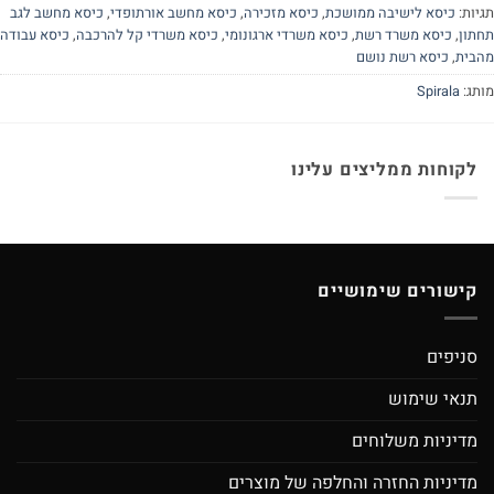
יות:
כיסא לישיבה ממושכת
,
כיסא מזכירה
,
כיסא מחשב אורתופדי
,
כיסא מחשב לגב
תון
,
כיסא משרד רשת
,
כיסא משרדי ארגונומי
,
כיסא משרדי קל להרכבה
,
כיסא עבודה
בית
,
כיסא רשת נושם
תג:
Spirala
לקוחות ממליצים עלינו
קישורים שימושיים
סניפים
תנאי שימוש
מדיניות משלוחים
מדיניות החזרה והחלפה של מוצרים