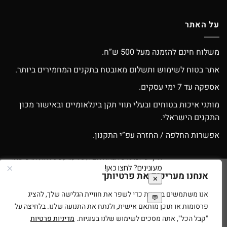
על האתר
משלוח חינם להזמנה מעל 500 ש”ח.
אתר בטוח לשימוש ותשלום מאובטח בתקנים המחמירים ביותר.
אספקה עד 7 ימי עסקים.
מותגי איכות בטוחים ובעלי תווי תקן בינלאומיים ובאישור מכון
התקנים הישראלי.
אפשרות החלפה / החזרה עפ”י התקנון.
אנחנו מעריכים את פרטיותך
Google
Apple
American
MasterCard
Visa
Pay
Pay
Express
אנו משתמשים בעוגיות כדי לשפר את חוויית הגלישה שלך, להציג
סניפים
תנאי שימוש
בית עץ לילדים
רוצים להיות זכיינים של ספירלה צעצועים?
פרסומות או תוכן מותאם אישית, ולנתח את התנועה שלנו. בלחיצה על
בניית ועיצוב אתרי מסחר Code&Concept Copyright 2026 ©
"קבל הכל", אתה מסכים לשימוש שלנו בעוגיות.
מדיניות פרטיות