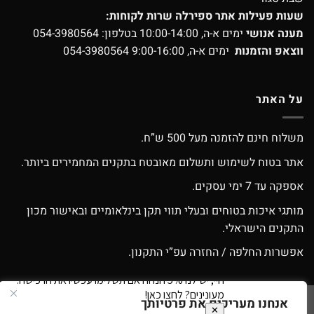
שעות פעילות אתר ספירלה שרות לקוחות:
מענה אנושי
ימים א-ה, 10:00-14:00 בטלפון:
054-3980564
ווצאפ והזמנות
ימים א-ה, 9:00-16:00
054-3980564
על האתר
משלוח חינם להזמנה מעל 500 ש”ח.
אתר בטוח לשימוש ותשלום מאובטח בתקנים המחמירים ביותר.
אספקה עד 7 ימי עסקים.
מותגי איכות בטוחים ובעלי תווי תקן בינלאומיים ובאישור מכון
התקנים הישראלי.
אפשרות החלפה / החזרה עפ”י התקנון.
אנחנו מעריכים את פרטיותך
Google
Apple
American
MasterCard
Visa