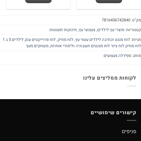
500.00 ₪.
550.00 ₪.
"ט:
7816436742840
גוריות:
מוצרי עץ לילדים
,
צעצועי עץ
,
תינוקות ופעוטות
יות:
לוח מגנט וכתיבה לילדים עשוי עץ
,
לוח מחיק
,
לוח פרוייקטים ענק לילדים 5 ב 1
ח מחיק לוח ציור לוח מגנטים חשבוניה ולימודי אותיות
,
משחקים מעץ
תג:
ספירלה צעצועים
לקוחות ממליצים עלינו
קישורים שימושיים
סניפים