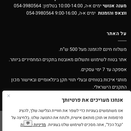
מענה אנושי
ימים א-ה, 10:00-14:00 בטלפון:
054-3980564
ווצאפ והזמנות
ימים א-ה, 9:00-16:00
054-3980564
על האתר
משלוח חינם להזמנה מעל 500 ש”ח.
אתר בטוח לשימוש ותשלום מאובטח בתקנים המחמירים ביותר.
אספקה עד 7 ימי עסקים.
מותגי איכות בטוחים ובעלי תווי תקן בינלאומיים ובאישור מכון
התקנים הישראלי.
אפשרות החלפה / החזרה עפ”י התקנון.
אנחנו מעריכים את פרטיותך
אנו משתמשים בעוגיות כדי לשפר את חוויית הגלישה שלך, להציג
פרסומות או תוכן מותאם אישית, ולנתח את התנועה שלנו. בלחיצה על
Google
Apple
American
MasterCard
Visa
"קבל הכל", אתה מסכים לשימוש שלנו בעוגיות.
מדיניות פרטיות
Pay
Pay
Express