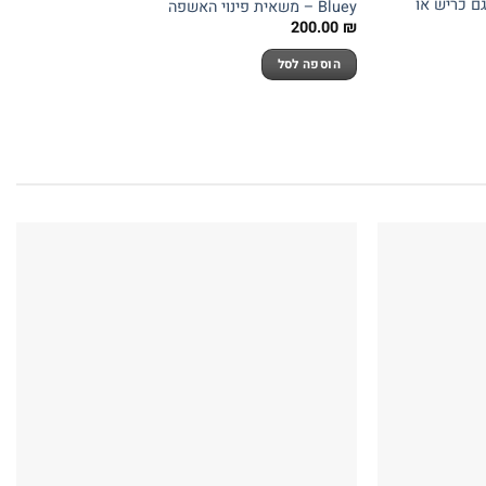
צמתי Hot Wheels – דגם כריש או
Bluey – משאית פינוי האשפה
200.00
₪
הוספה לסל