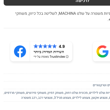
לרכישה
מארז כפול כיף כפול – צמד מכוניות משטרה על שלט MACHINA, לשליטה בכל כיוון, משחקי
4.9
השירות המדורג ביותר
מאומת על ידי Trustindex
ם וטרקטורים
יות שלט לילדים
,
מכונית שלט רחוק
,
משחק דמיון
,
משחקי מירוצים
,
משחקי מרדפים
,
,
צעצוע אקשן
,
צעצוע לילדים
,
צעצוע מגיל 3
,
צעצועי רכב
,
רכב משטרה