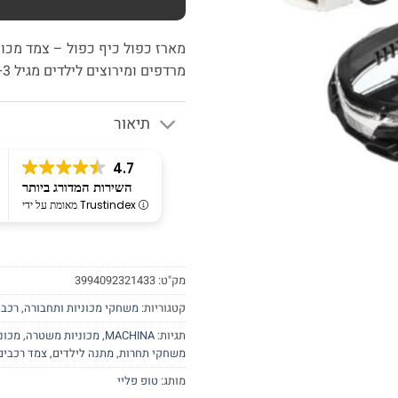
מרדפים ומירוצים לילדים מגיל 3+.
תיאור
4.7
השירות המדורג ביותר
מאומת על ידי Trustindex
מק"ט:
3994092321433
קטגוריות:
משחקי מכוניות ותחבורה
,
רכבי
תגיות:
MACHINA
,
מכוניות משטרה
,
מכונ
משחקי תחרות
,
מתנה לילדים
,
צמד רכבים
מותג:
טופ פליי