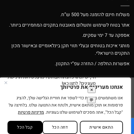
משלוח חינם להזמנה מעל 500 ש”ח.
אתר בטוח לשימוש ותשלום מאובטח בתקנים המחמירים ביותר.
אספקה עד 7 ימי עסקים.
מותגי איכות בטוחים ובעלי תווי תקן בינלאומיים ובאישור מכון
התקנים הישראלי.
אפשרות החלפה / החזרה עפ”י התקנון.
אנחנו מעריכים את פרטיותך
Google
Apple
American
MasterCard
Visa
Pay
Pay
Express
אנו משתמשים בעוגיות כדי לשפר את חוויית הגלישה שלך, להציג
סניפים
תנאי שימוש
בית עץ לילדים
רוצים להיות זכיינים של ספירלה צעצועים?
פרסומות או תוכן מותאם אישית, ולנתח את התנועה שלנו. בלחיצה על
בניית ועיצוב אתרי מסחר Code&Concept Copyright 2026 ©
"קבל הכל", אתה מסכים לשימוש שלנו בעוגיות.
מדיניות פרטיות
התאם אישית
דחה הכל
קבל הכל