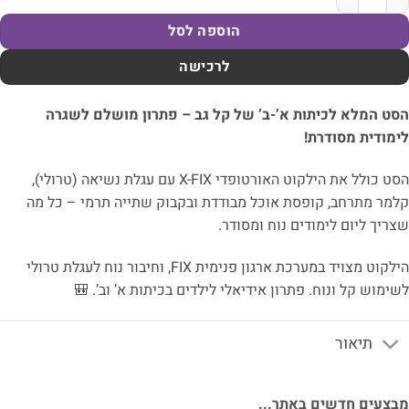
הוספה לסל
לרכישה
ט המלא לכיתות א’-ב’ של קל גב – פתרון מושלם לשגרה
מודית מסודרת!
הסט כולל את הילקוט האורטופדי X-FIX עם עגלת נשיאה (טרולי),
מר מתרחב, קופסת אוכל מבודדת ובקבוק שתייה תרמי – כל מה
ריך ליום לימודים נוח ומסודר.
הילקוט מצויד במערכת ארגון פנימית FIX, וחיבור נוח לעגלת טרולי
ימוש קל ונוח. פתרון אידיאלי לילדים בכיתות א’ וב’. 🎒
תיאור
צעים חדשים באתר...