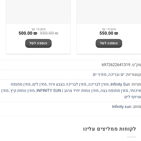
מטבחי עץ
מטבחי עץ
המחיר
המחיר
500.00
₪
550.00
₪
550.00
₪
המקורי
הנוכחי
היה:
הוא:
הוספה לסל
הוספה לסל
500.00 ₪.
550.00 ₪.
מק"ט:
6972622641319
קטגוריות:
ים ובריכה
,
מזרני ים
תגיות:
Infinity Sun
,
מזרן לבריכה
,
מזרן לבריכה בצבע ורוד
,
מזרן לים
,
מזרן מתנפח
איכותי
,
מזרן מתנפח בצה
,
מזרן נוחות יחיד צהוב | INFINITY SUN
,
מזרן נוחות קיץ
,
מזרן
שיזוף לים
מותג:
Infinity sun
לקוחות ממליצים עלינו