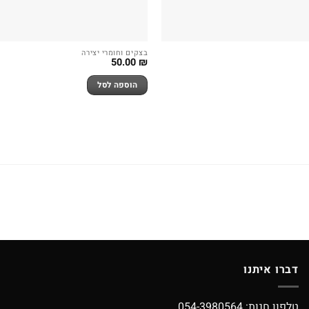
בצקים וחומרי יצירה
50.00
₪
הוספה לסל
דברו איתנו
טלפון חנות:
054-3980564