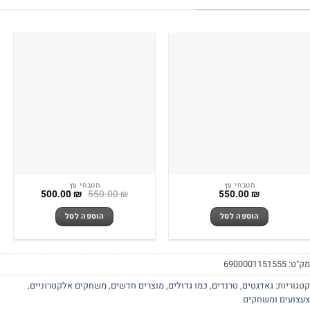
מטבחי עץ
מטבחי עץ
המחיר
המחיר
500.00
₪
550.00
₪
550.00
₪
המקורי
הנוכחי
היה:
הוא:
הוספה לסל
הוספה לסל
500.00 ₪.
550.00 ₪.
"ט:
6900001151555
גוריות:
גאדגטים
,
טרנדים
,
כמו גדולים
,
מוצרים חדשים
,
משחקים אלקטרוניים
,
צועים ומשחקים