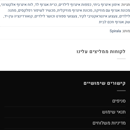
יות:
אימון איגרוף ביתי
,
כפפות איגרוף לילדים
,
כרית אגרוף לד
,
לוח איגרוף אלקטרוני
,
ונת אגרוף עם מוזיקה
,
מכונת איגרוף מוזיקלית
,
מכשיר לשיפור רפלקסים
,
מתנה
לדים
,
צעצוע אינטראקטיבי לקיר
,
צעצועי ספורט וכושר לילדים
,
קואורדינציה עין-יד
,
 אגרוף חכם לבית
תג:
Spirala
לקוחות ממליצים עלינו
קישורים שימושיים
סניפים
תנאי שימוש
מדיניות משלוחים