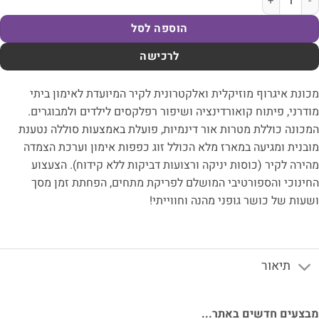
הוספה לסל
לרכישה
ונת איגרוף מוזיקלית ואלקטרונית לקיר המיועדת לאימון ביתי
דרני, פיתוח קואורדינציה ושיפור רפלקסים לילדים ולמבוגרים.
כונה כוללת מטרות אור דינמיות, פועלת באמצעות סוללה נטענת
בנית ומגיעה במארז מלא הכולל זוג כפפות אימון וערכת הצמדה
ירה לקיר (כוסות יניקה ורצועות דביקות ללא קידוח). הצעצוע
ינוכי והספורטיבי המושלם לפריקת מתחים, הפחתת זמן מסך
עות של כושר גופני מהנה וחווייתי!
תיאור
צעים חדשים באתר...