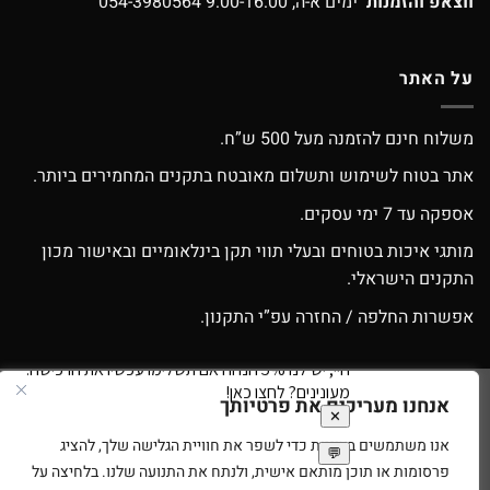
ווצאפ והזמנות
ימים א-ה, 9:00-16:00
054-3980564
על האתר
משלוח חינם להזמנה מעל 500 ש”ח.
אתר בטוח לשימוש ותשלום מאובטח בתקנים המחמירים ביותר.
אספקה עד 7 ימי עסקים.
מותגי איכות בטוחים ובעלי תווי תקן בינלאומיים ובאישור מכון
התקנים הישראלי.
אפשרות החלפה / החזרה עפ”י התקנון.
אנחנו מעריכים את פרטיותך
Google
Apple
American
MasterCard
Visa
Pay
Pay
Express
אנו משתמשים בעוגיות כדי לשפר את חוויית הגלישה שלך, להציג
סניפים
תנאי שימוש
בית עץ לילדים
רוצים להיות זכיינים של ספירלה צעצועים?
פרסומות או תוכן מותאם אישית, ולנתח את התנועה שלנו. בלחיצה על