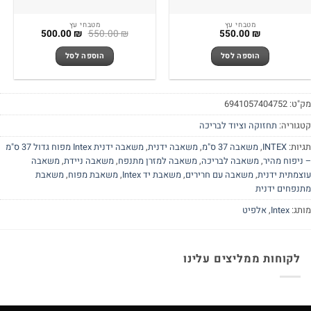
מטבחי עץ
מטבחי עץ
המחיר
המחיר
500.00
₪
550.00
₪
550.00
₪
המקורי
הנוכחי
היה:
הוא:
הוספה לסל
הוספה לסל
500.00 ₪.
550.00 ₪.
"ט:
6941057404752
גוריה:
תחזוקה וציוד לבריכה
יות:
INTEX
,
משאבה 37 ס"מ
,
משאבה ידנית
,
משאבה ידנית Intex מפוח גדול 37 ס"מ
ניפוח מהיר
,
משאבה לבריכה
,
משאבה למזרן מתנפח
,
משאבה ניידת
,
משאבה
צמתית ידנית
,
משאבה עם חרירים
,
משאבת יד Intex
,
משאבת מפוח
,
משאבת
נפחים ידנית
תג:
Intex
,
אלפיט
לקוחות ממליצים עלינו