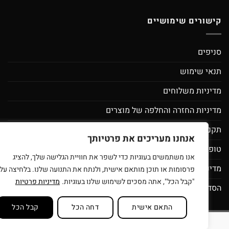
קישורים שימושיים
סניפים
תנאי שימוש
מדיניות משלוחים
מדיניות החזרה והחלפה של מוצרים
תקנון מועדון לקוחות ספירלה- מסובבים את המחירים
אנחנו מעריכים את פרטיותך
טופס בקשת מחיקת פרטי משתמש
אנו משתמשים בעוגיות כדי לשפר את חוויית הגלישה שלך, להציג
מדיניות פרטיות
פרסומות או תוכן מותאם אישית, ולנתח את התנועה שלנו. בלחיצה על
"קבל הכל", אתה מסכים לשימוש שלנו בעוגיות.
מדיניות פרטיות
הסדרי נגישות
התאם אישית
דחה הכל
קבל הכל
סניפים
תנאי שימוש
בית עץ לילדים
רוצים להיות זכיינים של ספירלה צעצ