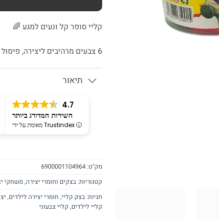
קליי סופר קל ונעים למגע 🌈
6 צבעים מרהיבים ליצירה, פיסול ומשחקי דמיון – לשעות של כיף ויצירתיות.
תיאור
4.7
השירות המדורג ביותר
מאומת על ידי Trustindex
מק"ט:
6900001104964
קטגוריות:
בצקים וחומרי יצירה
,
משחקי יצ
תגיות:
בצק קליי
,
חומרי יצירה לילדים
,
יצי
קליי לילדים
,
קליי צבעוני