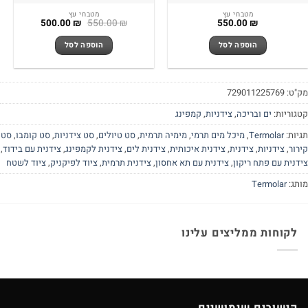
מטבחי עץ
מטבחי עץ
המחיר
המחיר
500.00
₪
550.00
₪
550.00
₪
המקורי
הנוכחי
היה:
הוא:
הוספה לסל
הוספה לסל
500.00 ₪.
550.00 ₪.
"ט:
729011225769
גוריות:
ים ובריכה
,
צידניות
,
קמפינג
יות:
Termolar
,
מיכל מים תרמי
,
מימיה תרמית
,
סט טיולים
,
סט צידניות
,
סט קומבו
,
סט
רור
,
צידניות
,
צידנית
,
צידנית איכותית
,
צידנית לים
,
צידנית לקמפינג
,
צידנית עם בידוד
,
דנית עם פתח ריקון
,
צידנית עם תא אחסון
,
צידנית תרמית
,
ציוד לפיקניק
,
ציוד לשטח
תג:
Termolar
לקוחות ממליצים עלינו