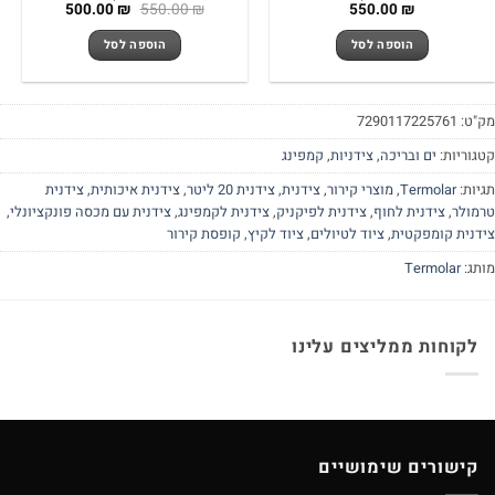
המחיר
המחיר
500.00
₪
550.00
₪
550.00
₪
המקורי
הנוכחי
היה:
הוא:
הוספה לסל
הוספה לסל
500.00 ₪.
550.00 ₪.
"ט:
7290117225761
גוריות:
ים ובריכה
,
צידניות
,
קמפינג
יות:
Termolar
,
מוצרי קירור
,
צידנית
,
צידנית 20 ליטר
,
צידנית איכותית
,
צידנית
מולר
,
צידנית לחוף
,
צידנית לפיקניק
,
צידנית לקמפינג
,
צידנית עם מכסה פונקציונלי
,
דנית קומפקטית
,
ציוד לטיולים
,
ציוד לקיץ
,
קופסת קירור
תג:
Termolar
לקוחות ממליצים עלינו
קישורים שימושיים