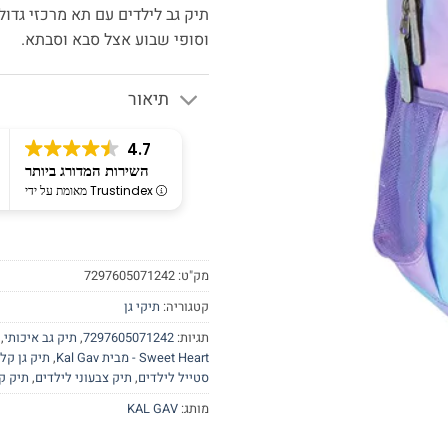
תיק גב לילדים עם תא מרכזי גדול 
וסופי שבוע אצל סבא וסבתא.
תיאור
4.7
השירות המדורג ביותר
מאומת על ידי Trustindex
מק"ט:
7297605071242
קטגוריה:
תיקי גן
תגיות:
7297605071242
,
תיק גב איכותי
,
Sweet Heart - מבית Kal Gav
,
תיק גן קל 
סטייל לילדים
,
תיק צבעוני לילדים
,
תיק ק
מותג:
KAL GAV