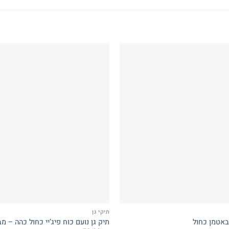
תיקי גן
באטמן כחול
תיק גן נועם כוח פיג’יי כחול כהה – מבית Gav