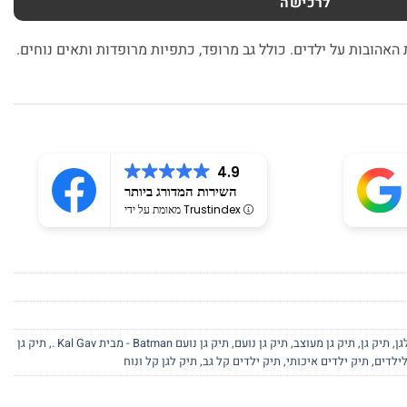
לרכישה
 האהובות על ילדים. כולל גב מרופד, כתפיות מרופדות ותאים נוחים.
4.9
השירות המדורג ביותר
מאומת על ידי Trustindex
גן
,
תיק גן
,
תיק גן מעוצב
,
תיק גן נועם
,
תיק גן נועם Batman - מבית Kal Gav .
,
תיק גן
לילדים
,
תיק ילדים איכותי
,
תיק ילדים קל גב
,
תיק לגן קל ונוח