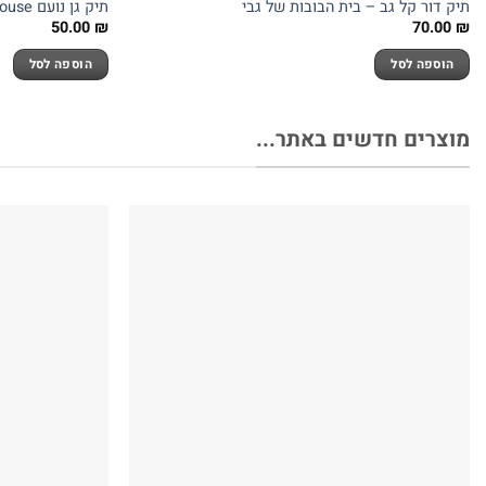
תיק דור קל גב – בית הבובות של גבי
תיק גן נועם Gabbys D.House – מבית Kal Gav
50.00
₪
70.00
₪
הוספה לסל
הוספה לסל
מוצרים חדשים באתר...