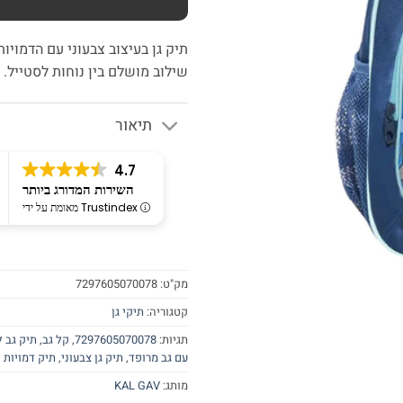
תיק גן בעיצוב צבעוני עם הדמויות
שילוב מושלם בין נוחות לסטייל.
תיאור
4.7
השירות המדורג ביותר
מאומת על ידי Trustindex
מק"ט:
7297605070078
קטגוריה:
תיקי גן
תגיות:
7297605070078
,
קל גב
,
תיק גב ל
עם גב מרופד
,
תיק גן צבעוני
,
תיק דמויות 
מותג:
KAL GAV