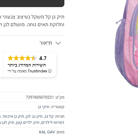
תיק גן קל משקל בעיצוב צבעוני ע
וחלוקת תאים נוחה. מושלם לגן ול
תיאור
4.7
השירות המדורג ביותר
מאומת על ידי Trustindex
מק"ט:
7297605070221
קטגוריה:
תיקי גן
תגיות:
קל גב
,
תיק גב לגן
,
תיק גן איכותי
,
ת
דמויות לילדים
,
תיק ילדים קטן
,
תיק לגן ע
מותג:
KAL GAV