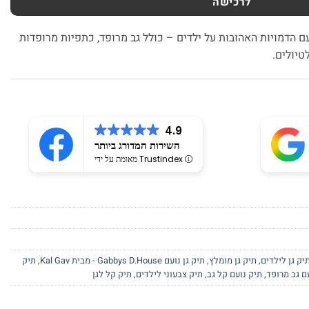
לרכישה
ם הדמויות האהובות על ילדים – כולל גב מרופד, כתפיות מרופדות
טיולים.
4.9
השירות המדורג ביותר
מאומת על ידי Trustindex
יק גן לילדים
,
תיק גן מומלץ
,
תיק גן נועם Gabbys D.House - מבית Kal Gav
,
תיק
ם גב מרופד
,
תיק נועם קל גב
,
תיק צבעוני לילדים
,
תיק קל לגן