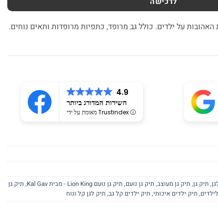
לרכישה
 האהובות על ילדים. כולל גב מרופד, כתפיות מרופדות ותאים נוחים.
4.9
השירות המדורג ביותר
מאומת על ידי Trustindex
גן
,
תיק גן
,
תיק גן מעוצב
,
תיק גן נועם
,
תיק גן נועם Lion King - מבית Kal Gav
,
תיק גן
לילדים
,
תיק ילדים איכותי
,
תיק ילדים קל גב
,
תיק לגן קל ונוח