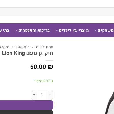
ומשחקים
מוצרי עץ לילדים
בריכות ומתנפחים
בתי ע
עמוד הבית
/
בית ספר
/
תיקי 
תיק גן נועם Lion King – מבית Kal Gav
50.00
₪
קיים במלאי
כמות של תיק גן נועם Lion King - מבית Kal Gav