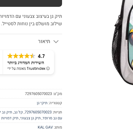
תיק גן בעיצוב צבעוני עם הדמויות
שילוב מושלם בין נוחות לסטייל.
תיאור
4.7
השירות המדורג ביותר
מאומת על ידי Trustindex
מק"ט:
7297605070023
קטגוריה:
תיקי גן
תגיות:
7297605070023
,
קל גב
,
תיק גב ל
עם גב מרופד
,
תיק גן צבעוני
,
תיק דמויות 
מותג:
KAL GAV