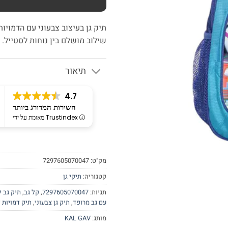
תיק גן בעיצוב צבעוני עם הדמויות
שילוב מושלם בין נוחות לסטייל.
תיאור
4.7
השירות המדורג ביותר
מאומת על ידי Trustindex
מק"ט:
7297605070047
קטגוריה:
תיקי גן
תגיות:
7297605070047
,
קל גב
,
תיק גב ל
עם גב מרופד
,
תיק גן צבעוני
,
תיק דמויות 
מותג:
KAL GAV