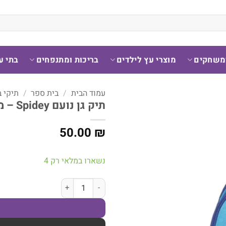
ומשחקים
מוצרי עץ לילדים
בריכות ומתנפחים
בתי ע
עמוד הבית
/
בית ספר
/
תיקי 
תיק גן נועם Spidey – מבית Kal Gav
50.00
₪
נשארו במלאי רק 4
כמות של תיק גן נועם Spidey - מבית Kal Gav