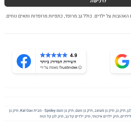
לרכישה
 האהובות על ילדים. כולל גב מרופד, כתפיות מרופדות ותאים נוחים.
4.9
השירות המדורג ביותר
מאומת על ידי Trustindex
גן
,
תיק גן
,
תיק גן מעוצב
,
תיק גן נועם
,
תיק גן נועם Spidey - מבית Kal Gav
,
תיק גן
לילדים
,
תיק ילדים איכותי
,
תיק ילדים קל גב
,
תיק לגן קל ונוח