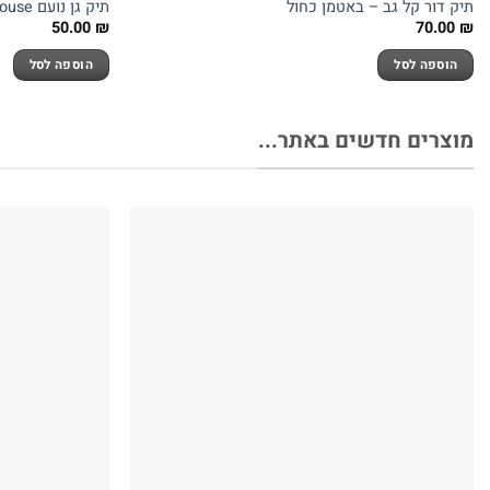
תיק דור קל גב – באטמן כחול
תיק גן נועם Gabbys D.House – מבית Kal Gav
50.00
₪
70.00
₪
הוספה לסל
הוספה לסל
מוצרים חדשים באתר...