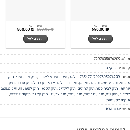
מטבחי עץ
מטבחי עץ
המחיר
המחיר
500.00
₪
550.00
₪
550.00
₪
המקורי
הנוכחי
היה:
הוא:
הוספה לסל
הוספה לסל
500.00 ₪.
550.00 ₪.
"ט:
7297605076209
גוריה:
תיקי גן
יות:
7297605076209
,
785477
,
קל גב
,
תיק אופנתי לילדים
,
תיק אורטופדי
,
תיק
כותי
,
תיק אריאל
,
תיק גב
,
תיק גן
,
תיק דור קל גב – באטמן כחול
,
תיק טרנדי
,
תיק
מיומי
,
תיק לבית ספר
,
תיק לחוגים
,
תיק לילדים
,
תיק לפנאי
,
תיק לפעוטות
,
תיק מעוצב
לדים
,
תיק נוח
,
תיק עם ריפוד
,
תיק עמיד
,
תיק צבעוני
,
תיק קל גב
,
תיקים לילדים
,
קים לפעוטות
תג:
KAL GAV
לקוחות ממליצים עלינו