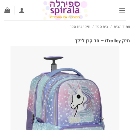
ג
וכן
וד הבית
/
בית ספר
/
תיקי בית ספר
iTr – חד קרן לילך