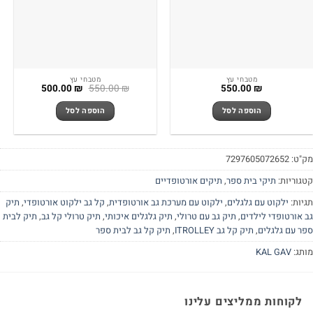
מטבחי עץ
מטבחי עץ
המחיר
המחיר
500.00
₪
550.00
₪
550.00
₪
המקורי
הנוכחי
היה:
הוא:
הוספה לסל
הוספה לסל
500.00 ₪.
550.00 ₪.
"ט:
7297605072652
גוריות:
תיקי בית ספר
,
תיקים אורטופדיים
יות:
ילקוט עם גלגלים
,
ילקוט עם מערכת גב אורטופדית
,
קל גב ילקוט אורטופדי
,
תיק
 אורטופדי לילדים
,
תיק גב עם טרולי
,
תיק גלגלים איכותי
,
תיק טרולי קל גב
,
תיק לבית
ר עם גלגלים
,
תיק קל גב ITROLLEY
,
תיק קל גב לבית ספר
תג:
KAL GAV
לקוחות ממליצים עלינו