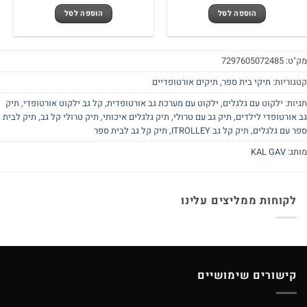
המקורי
הנוכחי
היה:
הוא:
הוספה לסל
הוספה לסל
500.00 ₪.
550.00 ₪.
"ט:
7297605072485
גוריות:
תיקי בית ספר
,
תיקים אורטופדיים
יות:
ילקוט עם גלגלים
,
ילקוט עם מערכת גב אורטופדית
,
קל גב ילקוט אורטופדי
,
תיק
 אורטופדי לילדים
,
תיק גב עם טרולי
,
תיק גלגלים איכותי
,
תיק טרולי קל גב
,
תיק לבית
ר עם גלגלים
,
תיק קל גב ITROLLEY
,
תיק קל גב לבית ספר
תג:
KAL GAV
לקוחות ממליצים עלינו
קישורים שימושיים