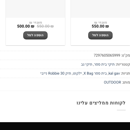
מטבחי עץ
מטבחי עץ
המחיר
המחיר
500.00
₪
550.00
₪
550.00
₪
המקורי
הנוכחי
היה:
הוא:
הוספה לסל
הוספה לסל
500.00 ₪.
550.00 ₪.
מק"ט:
7297605065999
קטגוריות:
תיקי בית ספר
,
תיקי גב
תגיות:
kal gav
,
בית ספר X Bag
,
ילקוט
,
תיק Robbie 30 נייבי
מותג:
OUTDOOR
לקוחות ממליצים עלינו